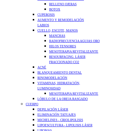
RELLENO OJERAS
BOTOX
CUPEROSIS
AUMENTO Y REMODELACIÓN
LABIOS
CUELLO, ESCOTE, MANOS
MANCHAS
RADIOFRECUENCIA AGUJAS ORO
HILOS TENSORES
MESOTERAPIA REVITALIZANTE
RESOURFACING. LÁSER
FRACCIONADO CO2
ACNÉ
BLANQUEAMIENTO DENTAL
RINOMODELACIÓN
VITAMINAS, HIDRATACIÓN,
LUMINOSIDAD
MESOTERAPIA REVITALIZANTE
LÓBULO DE LA OREJA RASGADO
CUERPO
DEPILACIÓN LÁSER
ELIMINACIÓN TATUAJES
MICHELINES - CRIOLIPOLISIS
LIPOESCULTURA - LIPOLISIS LÁSER
LIPOMAS