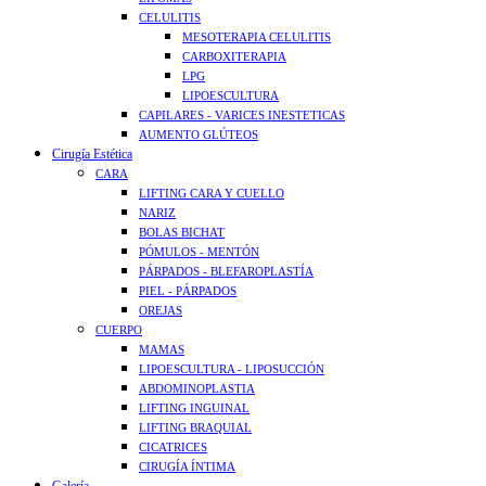
CELULITIS
MESOTERAPIA CELULITIS
CARBOXITERAPIA
LPG
LIPOESCULTURA
CAPILARES - VARICES INESTETICAS
AUMENTO GLÚTEOS
Cirugía Estética
CARA
LIFTING CARA Y CUELLO
NARIZ
BOLAS BICHAT
PÓMULOS - MENTÓN
PÁRPADOS - BLEFAROPLASTÍA
PIEL - PÁRPADOS
OREJAS
CUERPO
MAMAS
LIPOESCULTURA - LIPOSUCCIÓN
ABDOMINOPLASTIA
LIFTING INGUINAL
LIFTING BRAQUIAL
CICATRICES
CIRUGÍA ÍNTIMA