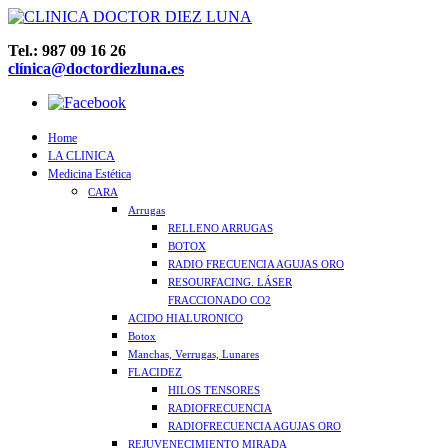
Tel.: 987 09 16 26
clínica@doctordiezluna.es
Home
LA CLINICA
Medicina Estética
CARA
Arrugas
RELLENO ARRUGAS
BOTOX
RADIO FRECUENCIA AGUJAS ORO
RESOURFACING. LÁSER
FRACCIONADO CO2
ACIDO HIALURONICO
Botox
Manchas, Verrugas, Lunares
FLACIDEZ
HILOS TENSORES
RADIOFRECUENCIA
RADIOFRECUENCIA AGUJAS ORO
REJUVENECIMIENTO MIRADA