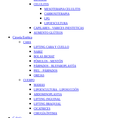
CELULITIS
MESOTERAPIA CELULITIS
CARBOXITERAPIA
LPG
LIPOESCULTURA
CAPILARES - VARICES INESTETICAS
AUMENTO GLÚTEOS
Cirugía Estética
CARA
LIFTING CARA Y CUELLO
NARIZ
BOLAS BICHAT
PÓMULOS - MENTÓN
PÁRPADOS - BLEFAROPLASTÍA
PIEL - PÁRPADOS
OREJAS
CUERPO
MAMAS
LIPOESCULTURA - LIPOSUCCIÓN
ABDOMINOPLASTIA
LIFTING INGUINAL
LIFTING BRAQUIAL
CICATRICES
CIRUGÍA ÍNTIMA