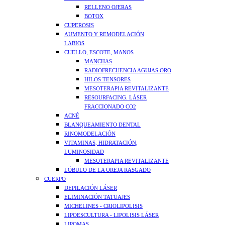
RELLENO OJERAS
BOTOX
CUPEROSIS
AUMENTO Y REMODELACIÓN
LABIOS
CUELLO, ESCOTE, MANOS
MANCHAS
RADIOFRECUENCIA AGUJAS ORO
HILOS TENSORES
MESOTERAPIA REVITALIZANTE
RESOURFACING. LÁSER
FRACCIONADO CO2
ACNÉ
BLANQUEAMIENTO DENTAL
RINOMODELACIÓN
VITAMINAS, HIDRATACIÓN,
LUMINOSIDAD
MESOTERAPIA REVITALIZANTE
LÓBULO DE LA OREJA RASGADO
CUERPO
DEPILACIÓN LÁSER
ELIMINACIÓN TATUAJES
MICHELINES - CRIOLIPOLISIS
LIPOESCULTURA - LIPOLISIS LÁSER
LIPOMAS