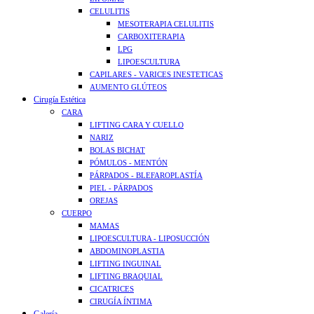
CELULITIS
MESOTERAPIA CELULITIS
CARBOXITERAPIA
LPG
LIPOESCULTURA
CAPILARES - VARICES INESTETICAS
AUMENTO GLÚTEOS
Cirugía Estética
CARA
LIFTING CARA Y CUELLO
NARIZ
BOLAS BICHAT
PÓMULOS - MENTÓN
PÁRPADOS - BLEFAROPLASTÍA
PIEL - PÁRPADOS
OREJAS
CUERPO
MAMAS
LIPOESCULTURA - LIPOSUCCIÓN
ABDOMINOPLASTIA
LIFTING INGUINAL
LIFTING BRAQUIAL
CICATRICES
CIRUGÍA ÍNTIMA